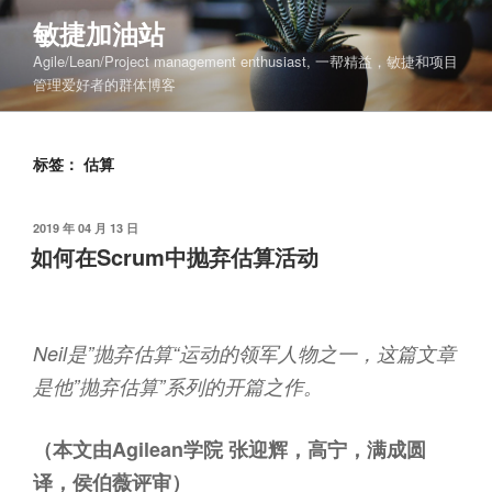
Skip
敏捷加油站
to
Agile/Lean/Project management enthusiast, 一帮精益，敏捷和项目
content
管理爱好者的群体博客
标签：
估算
POSTED
2019 年 04 月 13 日
ON
如何在Scrum中抛弃估算活动
Neil是”抛弃估算“运动的领军人物之一，这篇文章
是他”抛弃估算”系列的开篇之作。
（本文由Agilean学院 张迎辉，高宁，满成圆
译，侯伯薇评审）