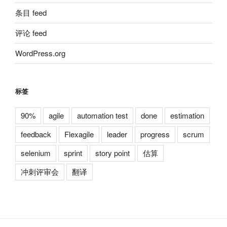
条目 feed
评论 feed
WordPress.org
标签
90%
agile
automation test
done
estimation
feedback
Flexagile
leader
progress
scrum
selenium
sprint
story point
估算
冲刺评审会
翻译