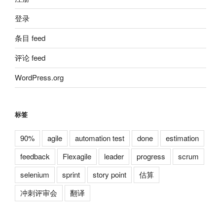
登录
条目 feed
评论 feed
WordPress.org
标签
90%
agile
automation test
done
estimation
feedback
Flexagile
leader
progress
scrum
selenium
sprint
story point
估算
冲刺评审会
翻译