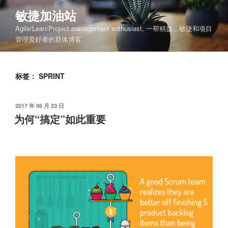
Skip
敏捷加油站
to
Agile/Lean/Project management enthusiast, 一帮精益，敏捷和项目
content
管理爱好者的群体博客
标签：
SPRINT
POSTED
2017 年 06 月 23 日
ON
为何“搞定”如此重要